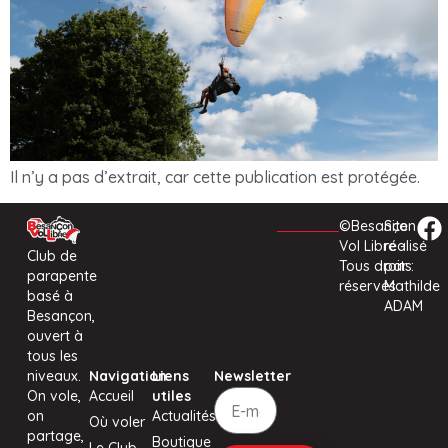
Il n’y a pas d’extrait, car cette publication est protégée.
©Besançon
Site
Vol Libre -
réalisé
Club de
Tous droits
par :
parapente
réservés
Mathilde
basé à
ADAM
Besançon,
ouvert à
tous les
niveaux.
Navigation
Liens
Newsletter
On vole,
Accueil
utiles
on
Actualités
Où voler
partage,
Boutique