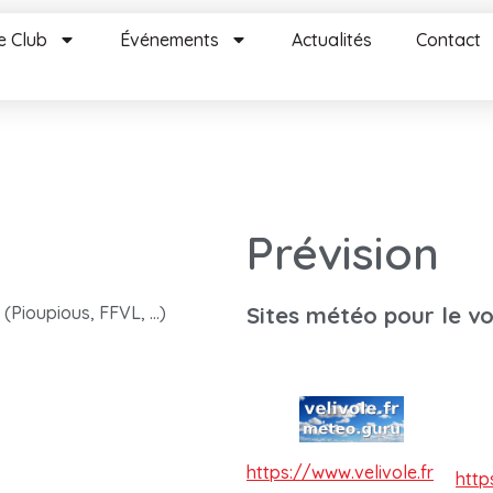
e Club
Événements
Actualités
Contact
Prévision
 (Pioupious, FFVL, …)
Sites météo pour le vol
https://www.velivole.fr
http