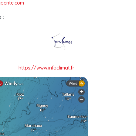
apente.com
 :
https://www.infoclimat.fr