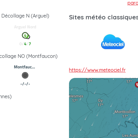
par
Décollage N (Arguel)
Sites météo classiques
collage NO (Montfaucon)
https://www.meteociel.fr
nnes)