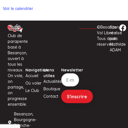
Voir le calendrier
©Besançon
Site
Vol Libre -
réalisé
Club de
Tous droits
par :
parapente
réservés
Mathilde
basé à
ADAM
Besançon,
ouvert à
tous les
niveaux.
Navigation
Liens
Newsletter
On vole,
Accueil
utiles
on
Actualités
Où voler
partage,
Boutique
Le Club
on
S'inscrire
Contact
progresse
ensemble.
Besançon,
Bourgogne-
Franche-