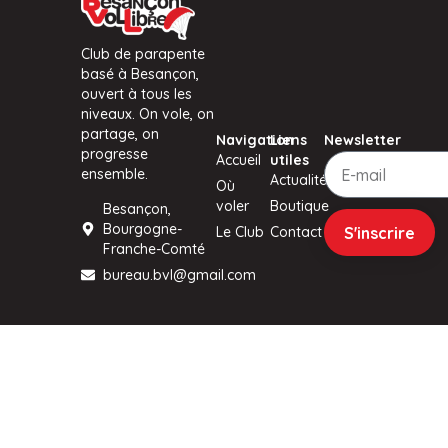
Club de parapente
basé à Besançon,
ouvert à tous les
niveaux. On vole, on
partage, on
Navigation
Liens
Newsletter
progresse
Accueil
utiles
ensemble.
Actualités
Où
voler
Boutique
Besançon,
Bourgogne-
S'inscrire
Le Club
Contact
Franche-Comté
bureau.bvl@gmail.com