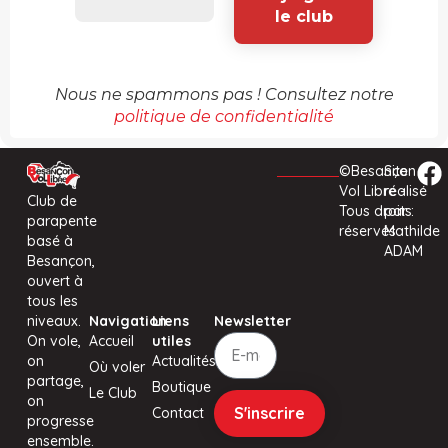
Nous ne spammons pas ! Consultez notre
politique de confidentialité
©Besançon
Site
Vol Libre -
réalisé
Club de
Tous droits
par :
parapente
réservés
Mathilde
basé à
ADAM
Besançon,
ouvert à
tous les
niveaux.
Navigation
Liens
Newsletter
On vole,
Accueil
utiles
on
Actualités
Où voler
partage,
Boutique
Le Club
on
S'inscrire
Contact
progresse
ensemble.