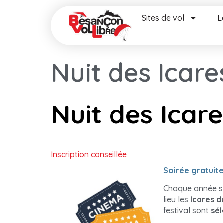
Sites de vol
L
Nuit des Icare
Nuit des Icare
Inscription conseillée
Soirée gratuite
Chaque année se 
lieu les
Icares d
festival sont
sé