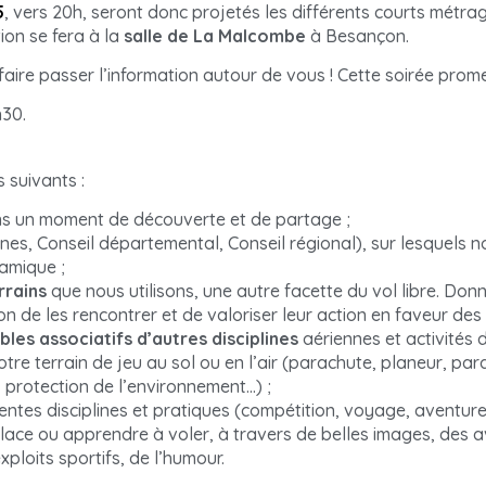
5
, vers 20h, seront donc projetés les différents courts métra
ion se fera à la
salle de La Malcombe
à Besançon.
faire passer l’information autour de vous ! Cette soirée prome
h30.
s suivants :
dans un moment de découverte et de partage ;
s, Conseil départemental, Conseil régional), sur lesquels n
namique ;
rrains
que nous utilisons, une autre facette du vol libre. Don
 de les rencontrer et de valoriser leur action en faveur des s
les associatifs d’autres disciplines
aériennes et activités 
re terrain de jeu au sol ou en l’air (parachute, planeur, pa
 protection de l’environnement…) ;
entes disciplines et pratiques (compétition, voyage, aventure,.
place ou apprendre à voler, à travers de belles images, des 
loits sportifs, de l’humour.