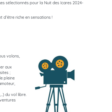
ges sélectionnés pour la Nuit des Icares 2024-
t d’être riche en sensations !
ous volons,
ner aux
ites ;
de pleine
ramoteur,
.) du vol libre.
aventures