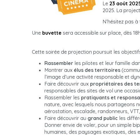
Le
23 août 202
2025. La project
N’hésitez pas à 
Une
buvette
sera accessible sur place, dès 18
Cette soirée de projection poursuit les objectif
Rassembler
les pilotes et leur famille 
Montrer aux
élus des territoires
(commune
l’image d’une activité responsable et dy
Faire découvrir aux
propriétaires des te
responsables des sites de vol une occasion
Rassembler les
pratiquants et responsab
nature, avec lesquels nous partageons not
aérostation, escalade, randonneurs, VTT,
Faire découvrir au
grand public
les différ
Donner envie de voler, pour un simple bi
humaines, des paysages exotiques, des exp