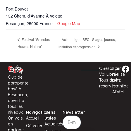
Port Douvot
132 Chem. d'Avanne À Velotte
Besançon
,
25000
France
+ Google Map
Action Ligue BFC : Stages jeunes,
Festival “Grandes
Heures Nature”
initiation et progression
©Besançon
Site
Vol Libre -
réalisé
Club de
Tous droits
par :
parapente
réservés
Mathilde
basé à
ADAM
Besançon,
ouvert à
tous les
niveaux.
Navigation
Liens
Newsletter
On vole,
Accueil
utiles
on
Actualités
Où voler
partage,