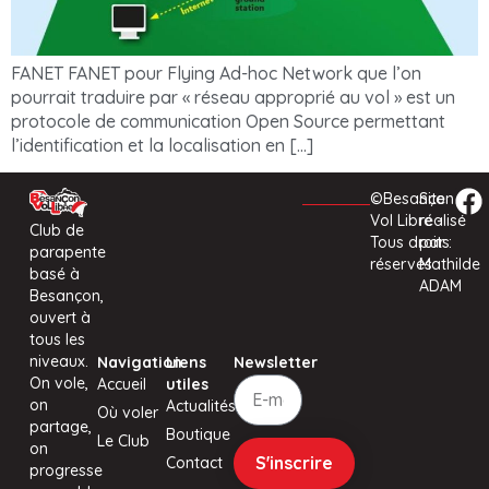
FANET FANET pour Flying Ad-hoc Network que l’on
pourrait traduire par « réseau approprié au vol » est un
protocole de communication Open Source permettant
l’identification et la localisation en […]
©Besançon
Site
Vol Libre -
réalisé
Club de
Tous droits
par :
parapente
réservés
Mathilde
basé à
ADAM
Besançon,
ouvert à
tous les
niveaux.
Navigation
Liens
Newsletter
On vole,
Accueil
utiles
on
Actualités
Où voler
partage,
Boutique
Le Club
on
S'inscrire
Contact
progresse