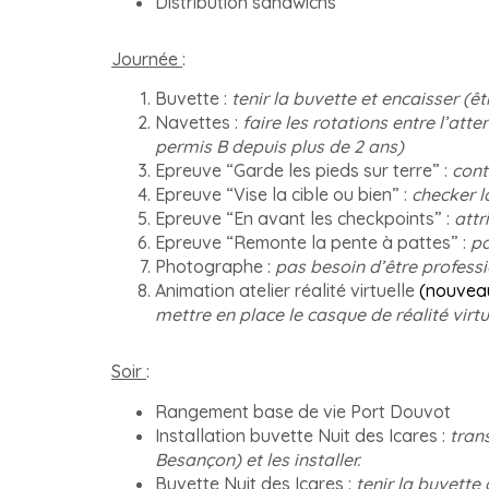
Distribution sandwichs
Journée
:
Buvette :
tenir la buvette et encaisser
(êt
Navettes :
faire les rotations entre l’att
permis B depuis plus de 2 ans)
Epreuve “Garde les pieds sur terre” :
cont
Epreuve “Vise la cible ou bien” :
checker la
Epreuve “En avant les checkpoints” :
attr
Epreuve “Remonte la pente à pattes” :
pa
Photographe :
pas besoin d’être profess
Animation atelier réalité virtuelle
(nouveau
mettre en place le casque de réalité virtu
Soir
:
Rangement base de vie Port Douvot
Installation buvette Nuit des Icares :
tran
Besançon) et les installer.
Buvette Nuit des Icares :
tenir la buvette